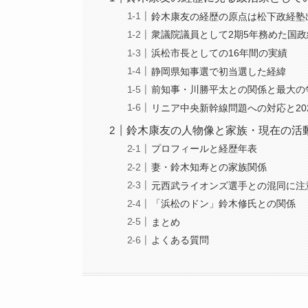
鈴木康友の経歴の原点は松下政経塾
衆議院議員として2期5年務めた国政
浜松市長としての16年間の実績
静岡県知事選で初当選した経緯
前知事・川勝平太との関係と最大の
リニア中央新幹線問題への対応と20
鈴木康友の人物像と家族・現在の活
プロフィールと経歴年表
妻・鈴木知寿との家族関係
元西武ライオンズ選手との混同に注
「浜松のドン」鈴木修氏との関係
まとめ
よくある質問