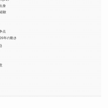
出身
経験
争点
26年の動き
動
意