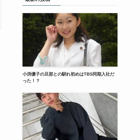
小渕優子の旦那との馴れ初めはTBS同期入社だ
った！？