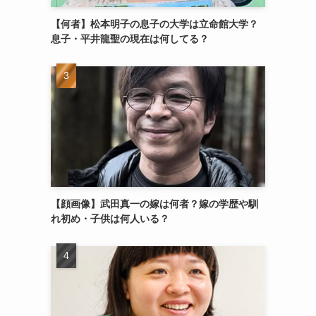
【何者】松本明子の息子の大学は立命館大学？
息子・平井龍聖の現在は何してる？
【顔画像】武田真一の嫁は何者？嫁の学歴や馴
れ初め・子供は何人いる？