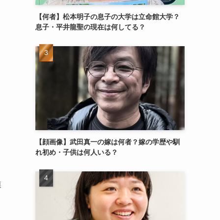
【何者】松本明子の息子の大学は立命館大学？
息子・平井龍聖の現在は何してる？
【顔画像】武田真一の嫁は何者？嫁の学歴や馴
れ初め・子供は何人いる？
連