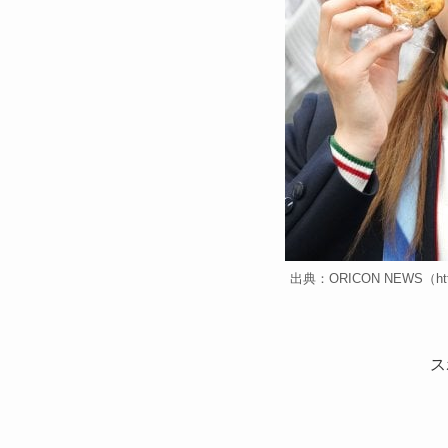
出典：ORICON NEWS（https:/
ス