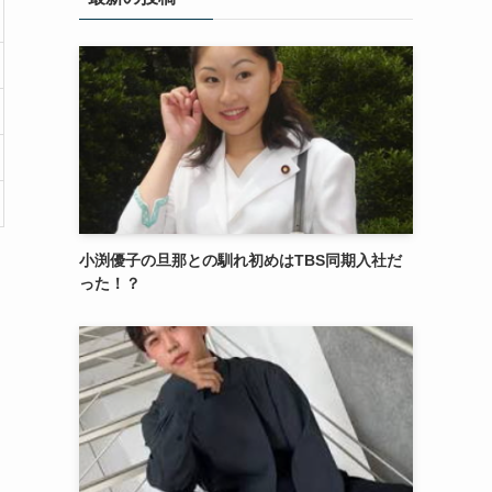
小渕優子の旦那との馴れ初めはTBS同期入社だ
った！？