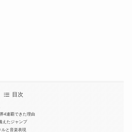
目次
柱
界4連覇できた理由
備えたジャンプ
キルと音楽表現