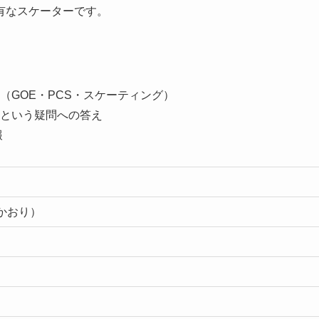
有なスケーターです。
（GOE・PCS・スケーティング）
という疑問への答え
報
かおり）