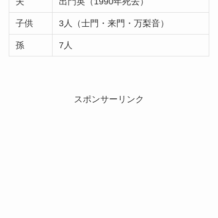
夫
出門英（1990年死去）
子供
3人（士門・来門・万梨音）
孫
7人
スポンサーリンク