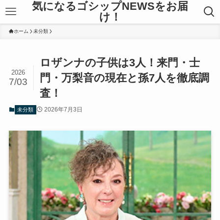
気になるゴシップNEWSをお届
け！
ホーム
未分類
ロザンナの子供は3人！来門・士
2026
門・万梨音の現在と孫7人を徹底調
7/03
査！
2026年7月3日
未分類