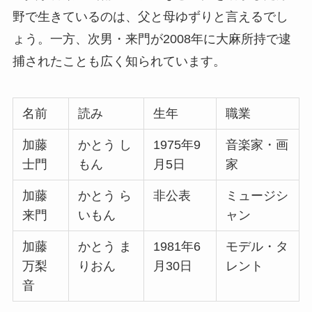
野で生きているのは、父と母ゆずりと言えるでし
ょう。一方、次男・来門が2008年に大麻所持で逮
捕されたことも広く知られています。
名前
読み
生年
職業
加藤
かとう し
1975年9
音楽家・画
士門
もん
月5日
家
加藤
かとう ら
非公表
ミュージシ
来門
いもん
ャン
加藤
かとう ま
1981年6
モデル・タ
万梨
りおん
月30日
レント
音