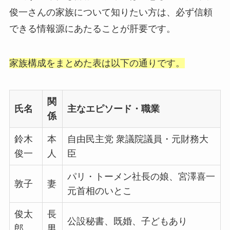
俊一さんの家族について知りたい方は、必ず信頼
できる情報源にあたることが肝要です。
家族構成をまとめた表は以下の通りです。
関
氏名
主なエピソード・職業
係
鈴木
本
自由民主党 衆議院議員・元財務大
俊一
人
臣
パリ・トーメン社長の娘、宮澤喜一
敦子
妻
元首相のいとこ
俊太
長
公設秘書、既婚、子どもあり
郎
男