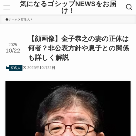
気になるゴシップNEWSをお届
け！
ホーム
有名人
【顔画像】金子恭之の妻の正体は
2025
何者？非公表方針や息子との関係
10/22
も詳しく解説
2025年10月22日
有名人