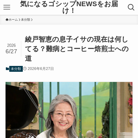
気になるゴシップNEWSをお届
け！
ホーム
未分類
綾戸智恵の息子イサの現在は何し
2026
てる？難病とコーヒー焙煎士への
6/27
道
2026年6月27日
未分類